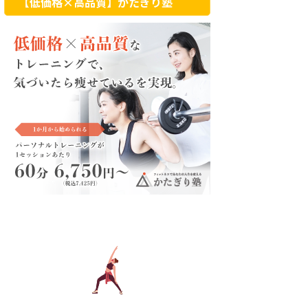
【低価格×高品質】かたぎり塾