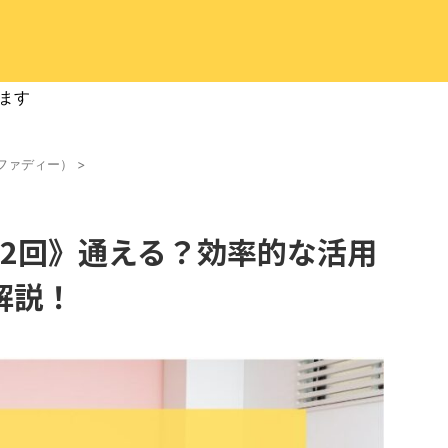
ます
i（ファディー）
>
日2回》通える？効率的な活用
解説！