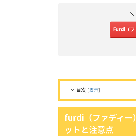
＼
Furdi
目次
[
表示
]
furdi（ファディ
ットと注意点