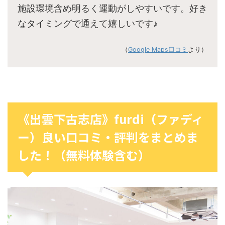
施設環境含め明るく運動がしやすいです。好き
なタイミングで通えて嬉しいです♪
（
Google Maps口コミ
より）
《出雲下古志店》furdi（ファディ
ー）良い口コミ・評判をまとめま
した！（無料体験含む）