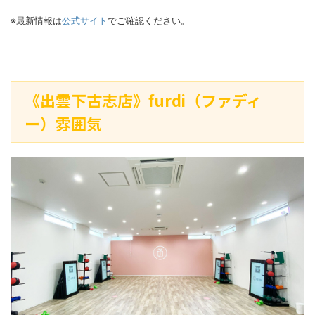
※最新情報は
公式サイト
でご確認ください。
《出雲下古志店》furdi（ファディ
ー）雰囲気