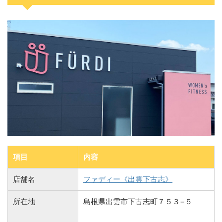
項目
内容
店舗名
ファディー《出雲下古志》
所在地
島根県出雲市下古志町７５３−５