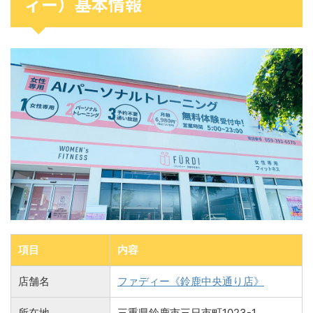
ィー）基本情報
項目
内容
店舗名
ファディー《鈴鹿中央通り店》
所在地
三重県鈴鹿市三日市町1023-1