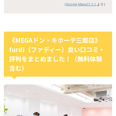
（
Google Maps口コミ
より）
《MEGAドン・キホーテ三郷店》
furdi（ファディー）良い口コミ・
評判をまとめました！（無料体験
含む）