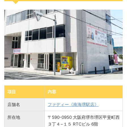
項目
内容
店舗名
ファディー《南海堺駅店》
所在地
〒590-0950 大阪府堺市堺区甲斐町西
３丁４−１５ RTCビル 6階