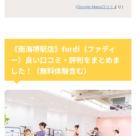
（
Google Maps口コミ
より）
《南海堺駅店》furdi（ファディ
ー）良い口コミ・評判をまとめま
した！（無料体験含む）