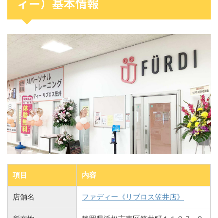
ィー）基本情報
項目
内容
店舗名
ファディー《リブロス笠井店》