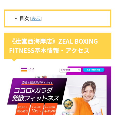
目次
[
表示
]
《辻堂西海岸店》ZEAL BOXING
FITNESS基本情報・アクセス