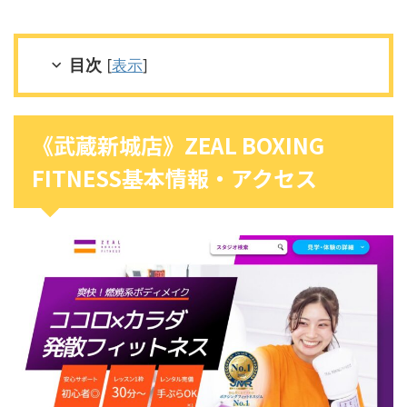
目次
[
表示
]
《武蔵新城店》ZEAL BOXING
FITNESS基本情報・アクセス