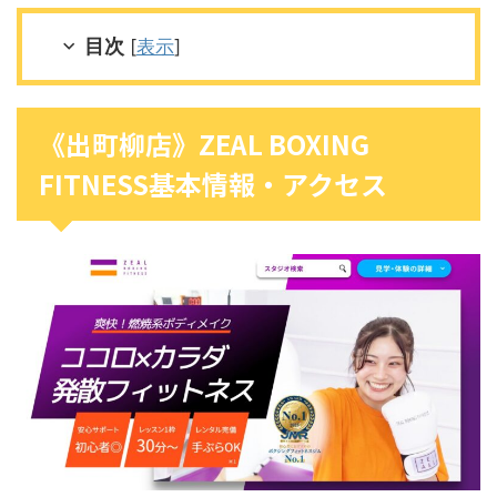
目次
[
表示
]
《出町柳店》ZEAL BOXING
FITNESS基本情報・アクセス