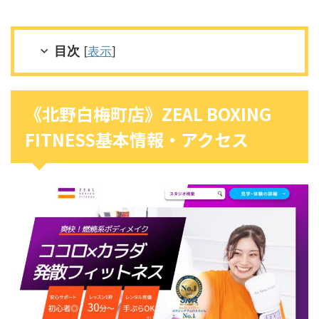
目次
[
表示
]
《北野白梅町店》ZEAL BOXING
FITNESS基本情報・アクセス