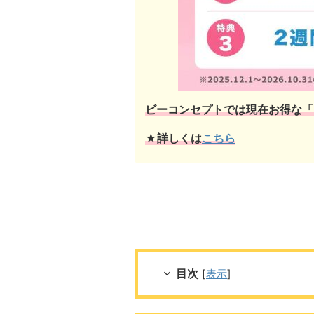
ビーコンセプトでは現在お得な「
★詳しくは
こちら
目次
[
表示
]