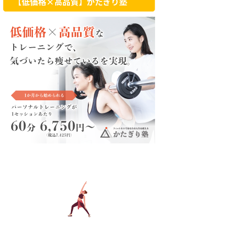
【低価格×高品質】かたぎり塾