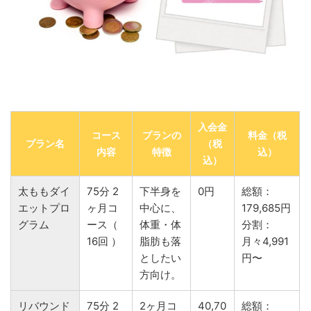
入会金
コース
プランの
料金（税
プラン名
（税
内容
特徴
込）
込）
太ももダイ
75分 2
下半身を
0円
総額：
エットプロ
ヶ月コ
中心に、
179,685円
グラム
ース（
体重・体
分割：
16回 ）
脂肪も落
月々4,991
としたい
円〜
方向け。
リバウンド
75分 2
2ヶ月コ
40,70
総額：