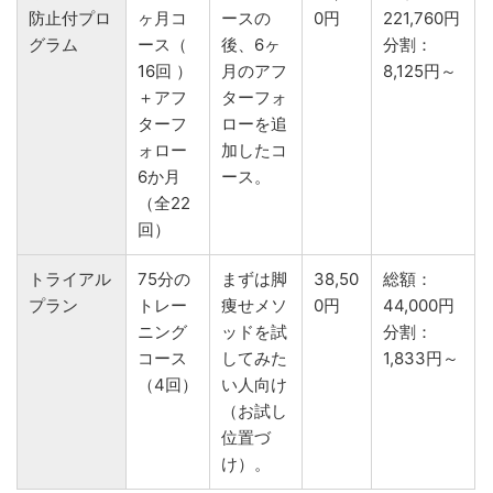
防止付プロ
ヶ月コ
ースの
0円
221,760円
グラム
ース（
後、6ヶ
分割：
16回 ）
月のアフ
8,125円～
＋アフ
ターフォ
ターフ
ローを追
ォロー
加したコ
6か月
ース。
（全22
回）
トライアル
75分の
まずは脚
38,50
総額：
プラン
トレー
痩せメソ
0円
44,000円
ニング
ッドを試
分割：
コース
してみた
1,833円～
（4回）
い人向け
（お試し
位置づ
け）。