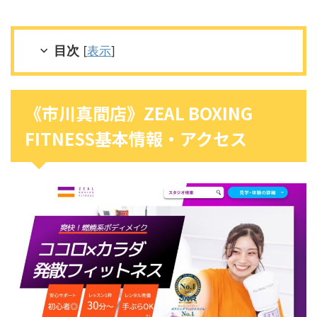
目次
[
表示
]
《市川真間店》ZEAL BOXING
FITNESS基本情報・アクセス