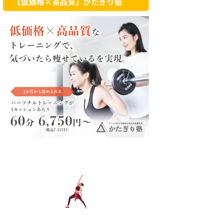
【低価格×高品質】かたぎり塾