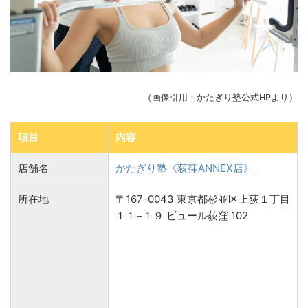
（画像引用：かたぎり塾公式HPより）
項目
内容
店舗名
かたぎり塾《荻窪ANNEX店》
所在地
〒167-0043 東京都杉並区上荻１丁目
１１−１９ ビュール荻窪 102