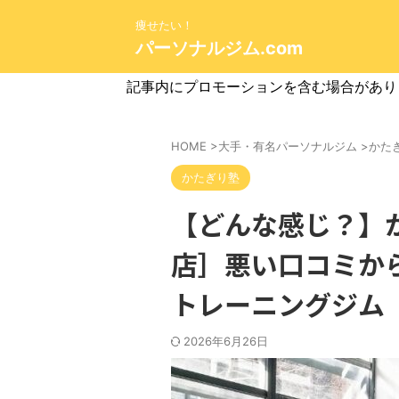
痩せたい！
パーソナルジム.com
記事内にプロモーションを含む場合があり
HOME
>
大手・有名パーソナルジム
>
かた
かたぎり塾
【どんな感じ？】か
店］悪い口コミか
トレーニングジム
2026年6月26日