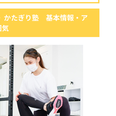
店》かたぎり塾 基本情報・ア
囲気