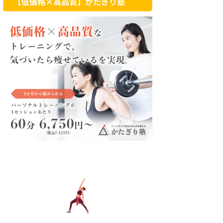
【低価格×高品質】かたぎり塾