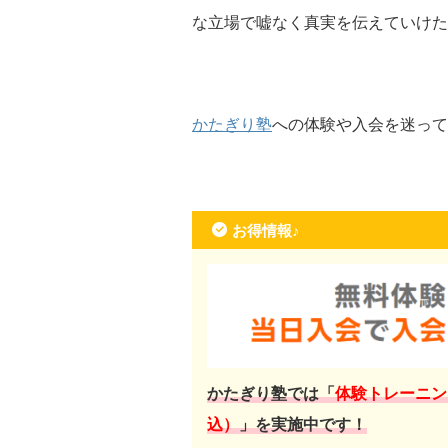
な立場で嘘なく真実を伝えていけた
かたぎり塾
への体験や入会を迷って
お得情報♪
かたぎり塾では「
体験トレーニン
込）
」を実施中です！