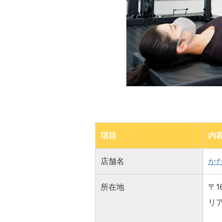
項目
内
店舗名
か
所在地
〒1
リア