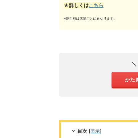
★詳しくは
こちら
※割引額は店舗ごとに異なります。
＼
かた
目次
[
表示
]