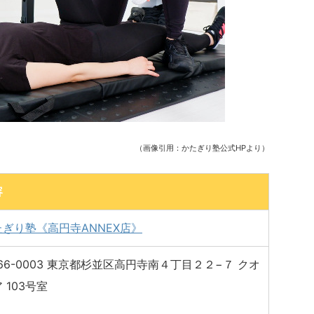
（画像引用：かたぎり塾公式HPより）
容
たぎり塾《高円寺ANNEX店》
66-0003 東京都杉並区高円寺南４丁目２２−７ クオ
 103号室