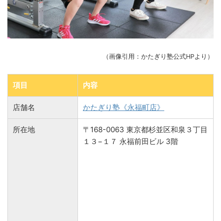
（画像引用：かたぎり塾公式HPより）
項目
内容
店舗名
かたぎり塾《永福町店》
所在地
〒168-0063 東京都杉並区和泉３丁目
１３−１７ 永福前田ビル 3階