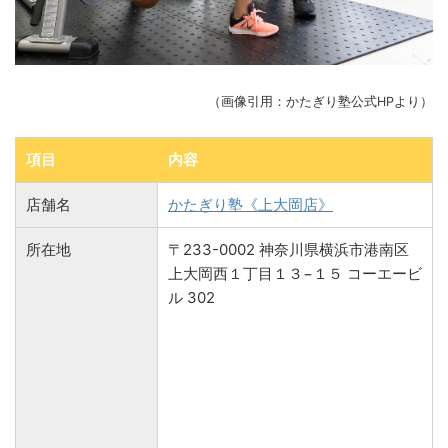
（画像引用：かたぎり塾公式HPより）
項目
内容
店舗名
かたぎり塾《上大岡店》
所在地
〒233-0002 神奈川県横浜市港南区
上大岡西１丁目１３−１５ コーエービ
ル 302