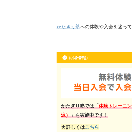
かたぎり塾
への体験や入会を迷って
お得情報♪
かたぎり塾では「
体験トレーニン
込）
」を実施中です！
★詳しくは
こちら