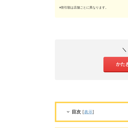
※割引額は店舗ごとに異なります。
＼
かた
目次
[
表示
]