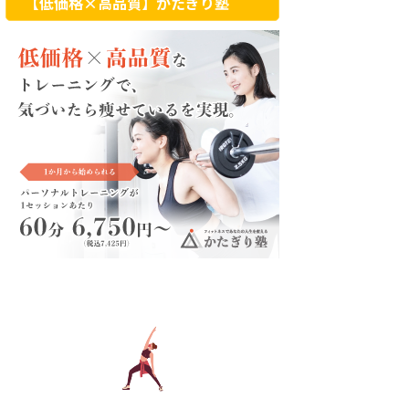
【低価格×高品質】かたぎり塾