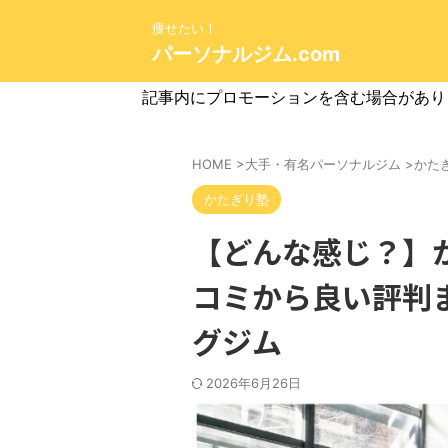
痩せたい！
パーソナルジム.com
記事内にプロモーションを含む場合があり
HOME
>
大手・有名パーソナルジム
>
かた
かたぎり塾
【どんな感じ？】
コミから良い評判
グジム
2026年6月26日