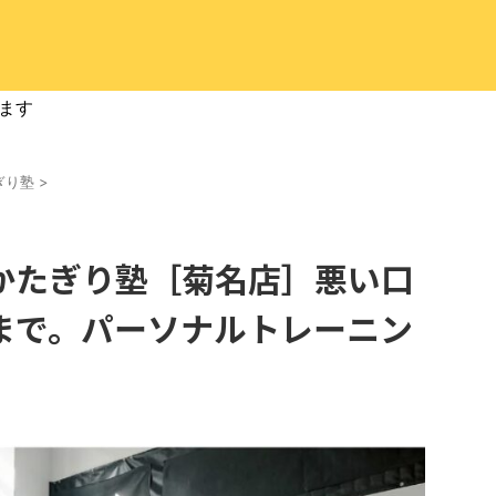
ます
ぎり塾
>
かたぎり塾［菊名店］悪い口
まで。パーソナルトレーニン