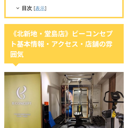
目次
[
表示
]
《北新地・堂島店》ビーコンセプ
ト基本情報・アクセス・店舗の雰
囲気