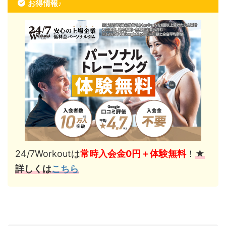
お得情報♪
24/7Workoutは
常時入会金0円＋体験無料
！
★
詳しくは
こちら