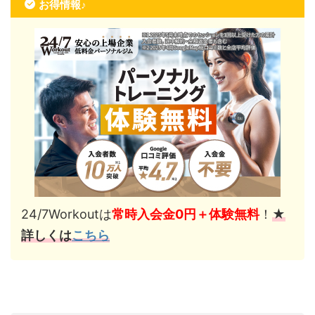
お得情報♪
24/7Workoutは
常時入会金0円＋体験無料
！
★
詳しくは
こちら