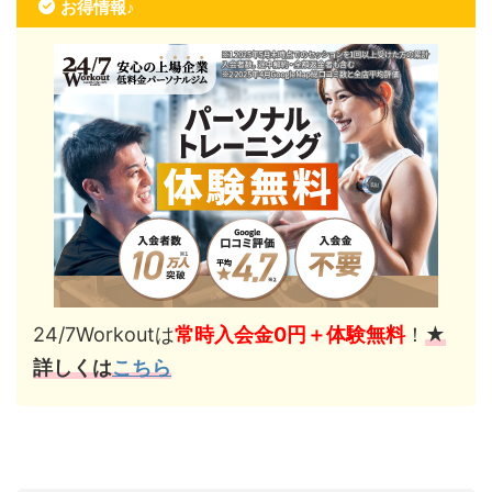
お得情報♪
24/7Workoutは
常時入会金0円＋体験無料
！
★
詳しくは
こちら