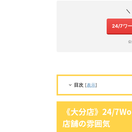
＼
24/7
公
目次
[
表示
]
《大分店》24/7W
店舗の雰囲気