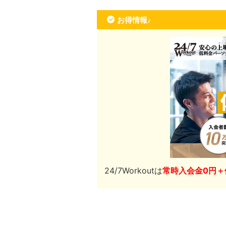
お得情報♪
24/7Workoutは
常時入会金0円＋