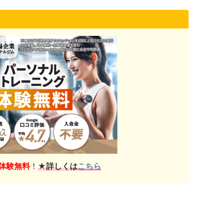
体験無料
！
★詳しくは
こちら