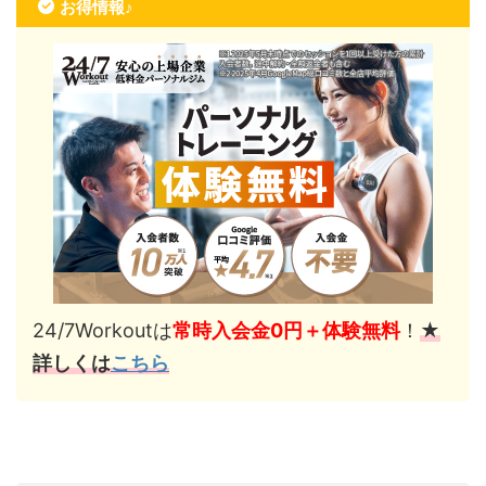
お得情報♪
24/7Workoutは
常時入会金0円＋体験無料
！
★
詳しくは
こちら