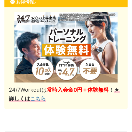
お得情報♪
24/7Workoutは
常時入会金0円＋体験無料
！
★
詳しくは
こちら