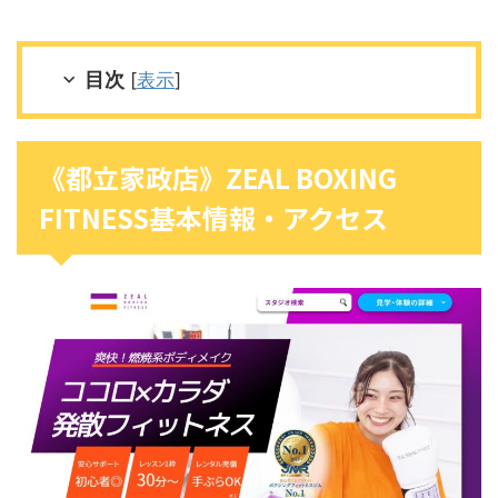
目次
[
表示
]
《都立家政店》ZEAL BOXING
FITNESS基本情報・アクセス