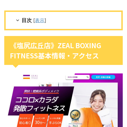
目次
[
表示
]
《塩尻広丘店》ZEAL BOXING
FITNESS基本情報・アクセス