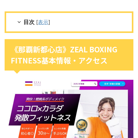
目次
[
表示
]
《那覇新都心店》ZEAL BOXING
FITNESS基本情報・アクセス