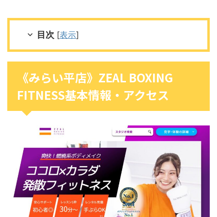
目次
[
表示
]
《みらい平店》ZEAL BOXING
FITNESS基本情報・アクセス