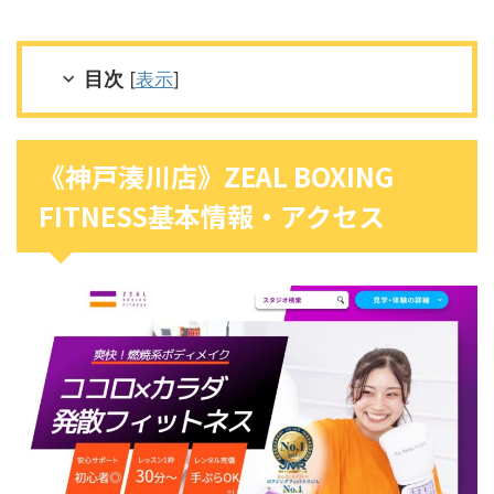
目次
[
表示
]
《神戸湊川店》ZEAL BOXING
FITNESS基本情報・アクセス