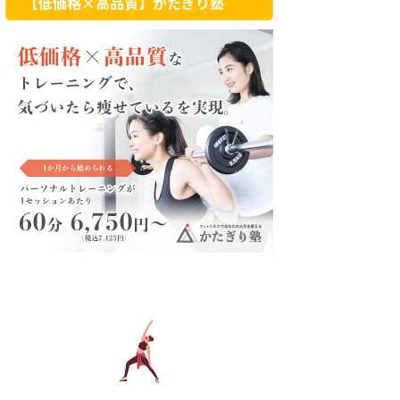
【低価格×高品質】かたぎり塾