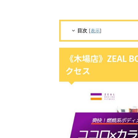
目次
[
表示
]
《木場店》ZEAL BO
クセス