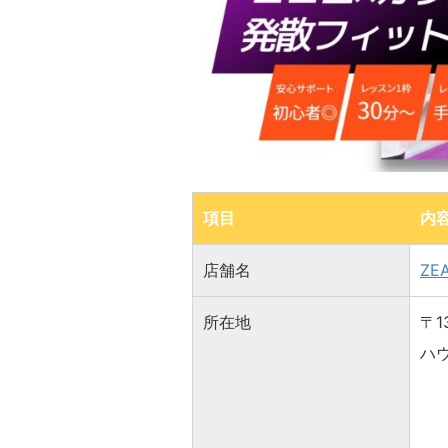
項目
内
店舗名
ZE
所在地
〒1
ハ