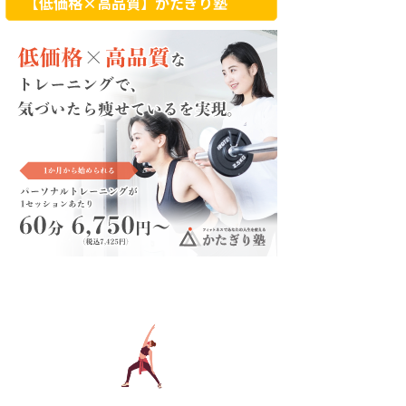
【低価格×高品質】かたぎり塾