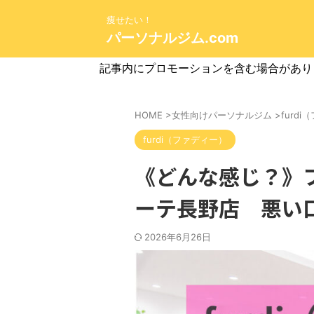
痩せたい！
パーソナルジム.com
記事内にプロモーションを含む場合があり
HOME
>
女性向けパーソナルジム
>
furd
furdi（ファディー）
《どんな感じ？》フ
ーテ長野店 悪い
2026年6月26日