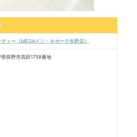
容
ァディー《MEGAドン・キホーテ長野店》
県長野市高田1758番地