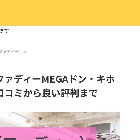
ます
i（ファディー）
>
ァディーMEGAドン・キホ
口コミから良い評判まで