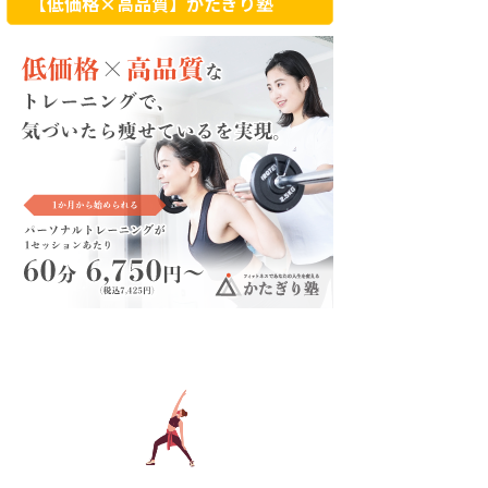
【低価格×高品質】かたぎり塾