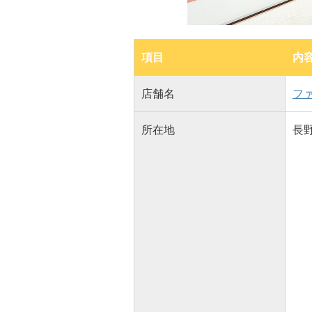
項目
内
店舗名
フ
所在地
長野