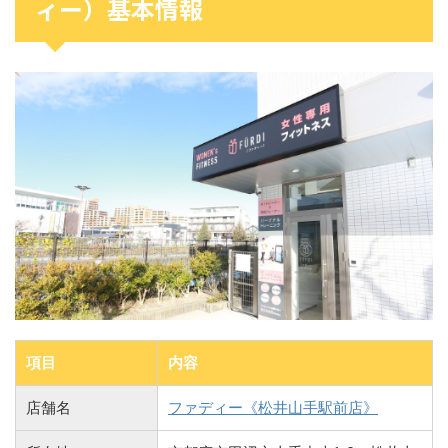
ィー）基本情報
項目
内容
店舗名
ファディー《松井山手駅前店》