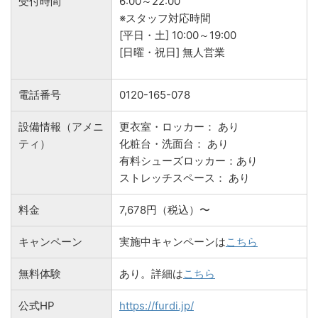
受付時間
6:00～22:00
※スタッフ対応時間
[平日・土] 10:00～19:00
[日曜・祝日] 無人営業
電話番号
0120-165-078
設備情報（アメニ
更衣室・ロッカー： あり
ティ）
化粧台・洗面台： あり
有料シューズロッカー：あり
ストレッチスペース： あり
料金
7,678円（税込）〜
キャンペーン
実施中キャンペーンは
こちら
無料体験
あり。詳細は
こちら
公式HP
https://furdi.jp/