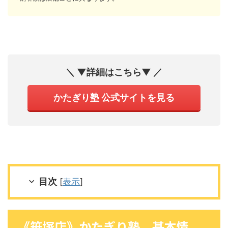
＼ ▼詳細はこちら▼ ／
かたぎり塾 公式サイトを見る
目次
[
表示
]
《笹塚店》かたぎり塾 基本情