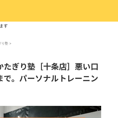
ます
ぎり塾
>
かたぎり塾［十条店］悪い口
まで。パーソナルトレーニン