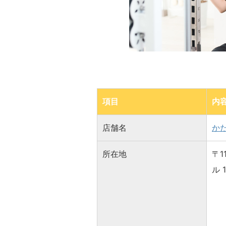
項目
内
店舗名
か
所在地
〒1
ル 