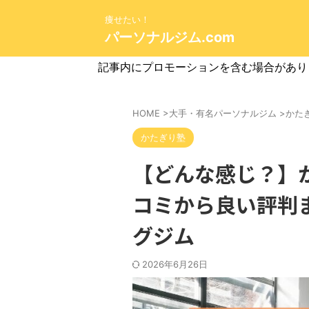
痩せたい！
パーソナルジム.com
記事内にプロモーションを含む場合があり
HOME
>
大手・有名パーソナルジム
>
かた
かたぎり塾
【どんな感じ？】
コミから良い評判
グジム
2026年6月26日