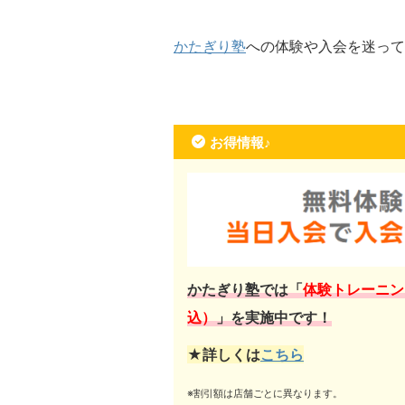
かたぎり塾
への体験や入会を迷って
お得情報♪
かたぎり塾では「
体験トレーニン
込）
」を実施中です！
★詳しくは
こちら
※割引額は店舗ごとに異なります。