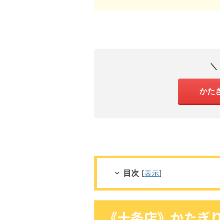
＼
かた
目次
[
表示
]
《十条店》かたぎ