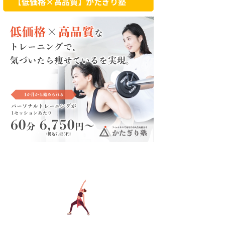
【低価格×高品質】かたぎり塾