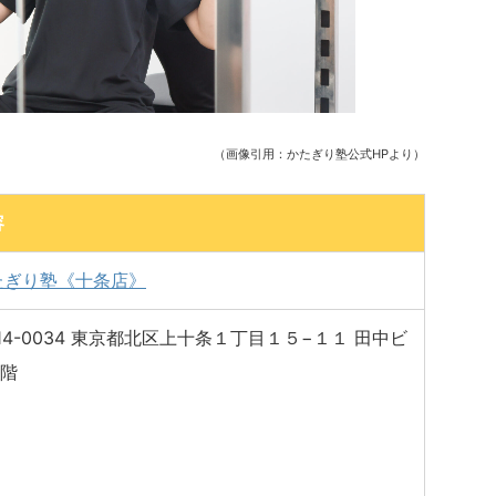
（画像引用：かたぎり塾公式HPより）
容
たぎり塾《十条店》
14-0034 東京都北区上十条１丁目１５−１１ 田中ビ
1階