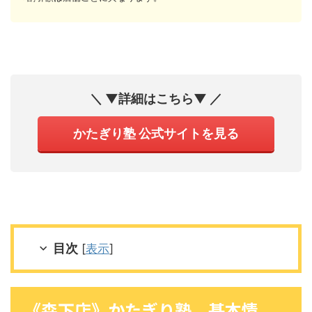
＼ ▼詳細はこちら▼ ／
かたぎり塾 公式サイトを見る
目次
[
表示
]
《森下店》かたぎり塾 基本情