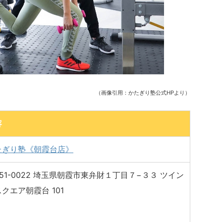
（画像引用：かたぎり塾公式HPより）
容
たぎり塾《朝霞台店》
51-0022 埼玉県朝霞市東弁財１丁目７−３３ ツイン
クエア朝霞台 101