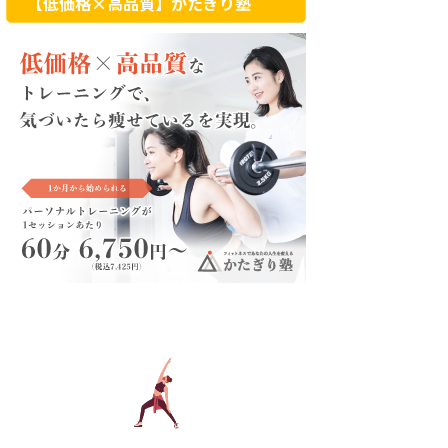
【低価格×高品質】かたぎり塾