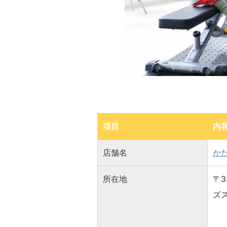
項目
内
店舗名
か
所在地
〒3
ズス