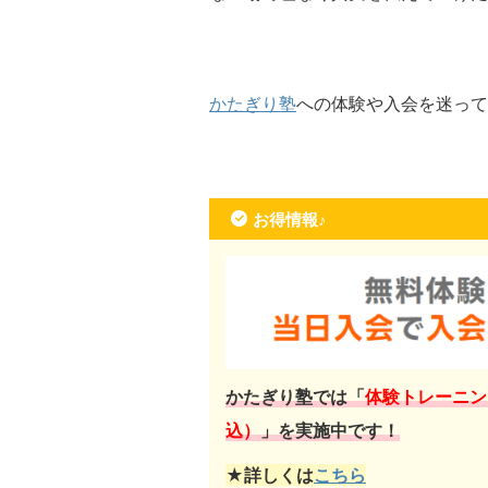
かたぎり塾
への体験や入会を迷って
お得情報♪
かたぎり塾では「
体験トレーニン
込）
」を実施中です！
★詳しくは
こちら