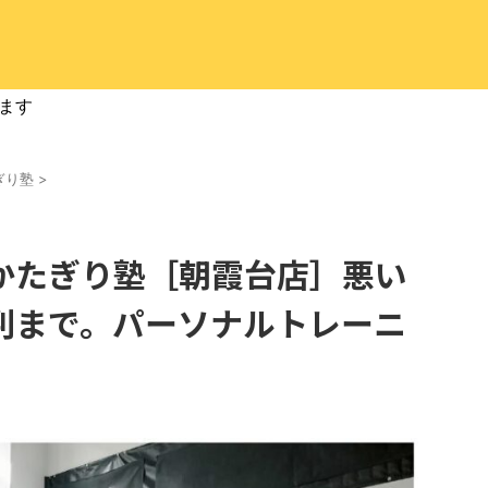
ます
ぎり塾
>
かたぎり塾［朝霞台店］悪い
判まで。パーソナルトレーニ