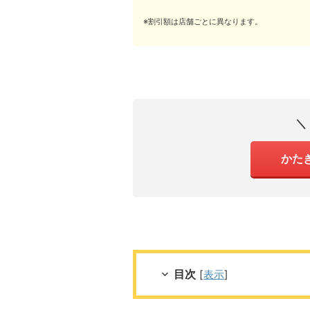
※割引額は店舗ごとに異なります。
＼
かた
目次
[
表示
]