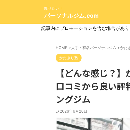
痩せたい！
パーソナルジム.com
記事内にプロモーションを含む場合があり
HOME
>
大手・有名パーソナルジム
>
かた
かたぎり塾
【どんな感じ？】
口コミから良い評
ングジム
2026年6月26日