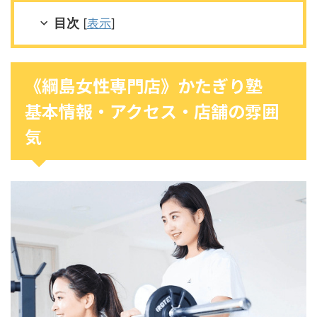
目次
[
表示
]
《綱島女性専門店》かたぎり塾
基本情報・アクセス・店舗の雰囲
気