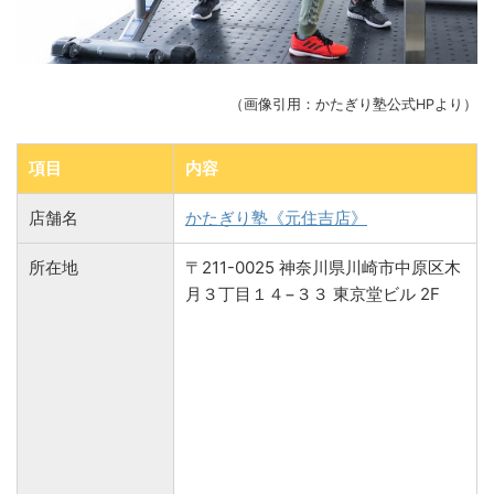
（画像引用：かたぎり塾公式HPより）
項目
内容
店舗名
かたぎり塾《元住吉店》
所在地
〒211-0025 神奈川県川崎市中原区木
月３丁目１４−３３ 東京堂ビル 2F