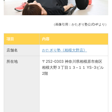
（画像引用：かたぎり塾公式HPより）
項目
内容
店舗名
かたぎり塾《相模大野店》
所在地
〒252-0303 神奈川県相模原市南区
相模大野３丁目１３−１１ YSｰ3ビル
2階