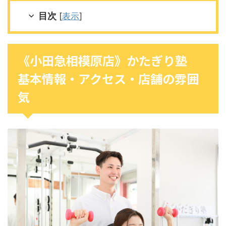
目次
[
表示
]
《小田急相模原店》かたぎり塾
基本情報・アクセス・店舗の雰囲
気