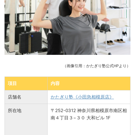
（画像引用：かたぎり塾公式HPより）
項目
内容
店舗名
かたぎり塾《小田急相模原店》
所在地
〒252-0312 神奈川県相模原市南区相
南４丁目３−３０ 大和ビル 1F