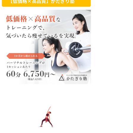
【低価格×高品質】かたぎり塾