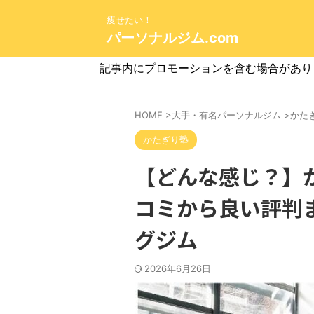
痩せたい！
パーソナルジム.com
記事内にプロモーションを含む場合があり
HOME
>
大手・有名パーソナルジム
>
かた
かたぎり塾
【どんな感じ？】
コミから良い評判
グジム
2026年6月26日