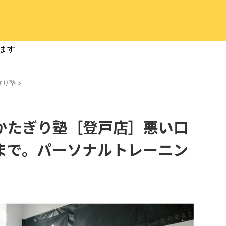
ます
ぎり塾
>
かたぎり塾［登戸店］悪い口
まで。パーソナルトレーニン