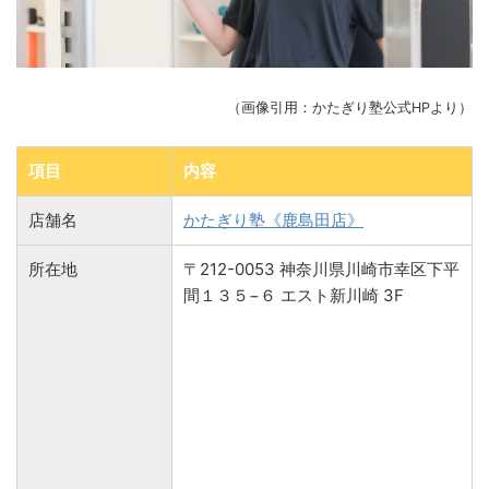
（画像引用：かたぎり塾公式HPより）
項目
内容
店舗名
かたぎり塾《鹿島田店》
所在地
〒212-0053 神奈川県川崎市幸区下平
間１３５−６ エスト新川崎 3F