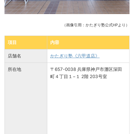
（画像引用：かたぎり塾公式HPより）
項目
内容
店舗名
かたぎり塾《六甲道店》
所在地
〒657-0038 兵庫県神戸市灘区深田
町４丁目１−１ 2階 203号室