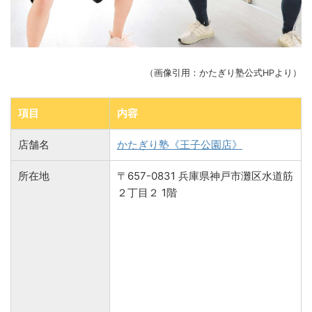
（画像引用：かたぎり塾公式HPより）
項目
内容
店舗名
かたぎり塾《王子公園店》
所在地
〒657-0831 兵庫県神戸市灘区水道筋
２丁目２ 1階