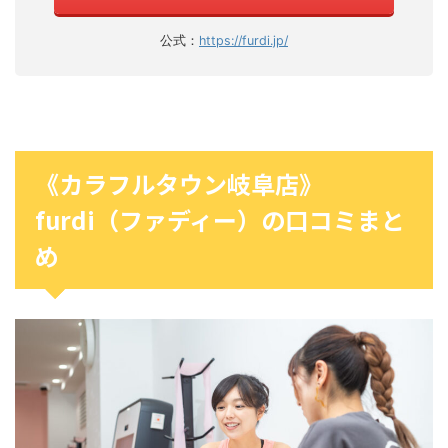
公式：
https://furdi.jp/
《カラフルタウン岐阜店》
furdi（ファディー）の口コミまと
め