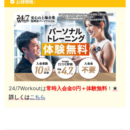
お得情報♪
24/7Workoutは
常時入会金0円＋体験無料
！
★
詳しくは
こちら