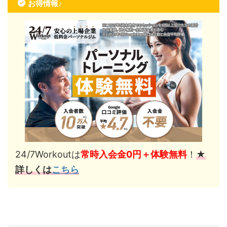
お得情報♪
24/7Workoutは
常時入会金0円＋体験無料
！
★
詳しくは
こちら